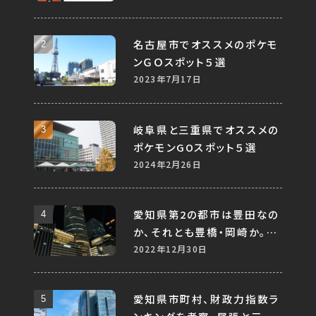
名古屋市でオススメのポケモ
ンＧＯスポット５選
2023年7月17日
岐阜県と三重県でオススメの
ポケモンGOスポット５選
2024年2月26日
愛知県第2の都市は豊田なの
か、それとも豊橋・岡崎か。
様々なデータから考察する。
2022年12月30日
愛知県市町村、財政力指数ラ