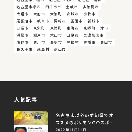
名古屋市緑区
四日市市
土岐市
多治見市
大垣市
大府市
大治町
安城市
小牧市
尾張旭市
岐阜市
岡崎市
常滑市
新城市
日進市
東栄町
東浦町
東海市
東郷町
津市
浜松市
瀬戸市
犬山市
田原市
美濃加茂市
蒲郡市
豊川市
豊明市
豊根村
豊橋市
豊田市
長久手市
飛島村
高山市
人気記事
名古屋市以外の愛知県でオ
ススメのポケモンＧＯスポット
５選
2022年11月14日