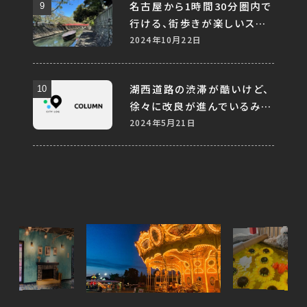
名古屋から1時間30分圏内で
行ける、街歩きが楽しいスポ
ット10選
2024年10月22日
湖西道路の渋滞が酷いけど、
徐々に改良が進んでいるみた
い
2024年5月21日