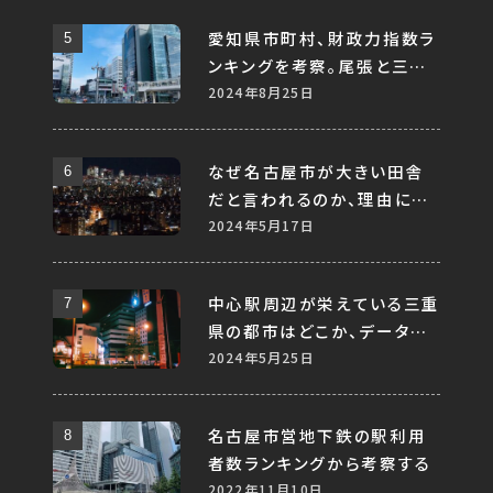
愛知県市町村、財政力指数ラ
ンキングを考察。尾張と三河、
地方で比較すると差はあるの
2024年8月25日
か。
なぜ名古屋市が大きい田舎
だと言われるのか、理由につ
いて考察してみる
2024年5月17日
中心駅周辺が栄えている三重
県の都市はどこか、データか
ら分析してみる
2024年5月25日
名古屋市営地下鉄の駅利用
者数ランキングから考察する
2022年11月10日