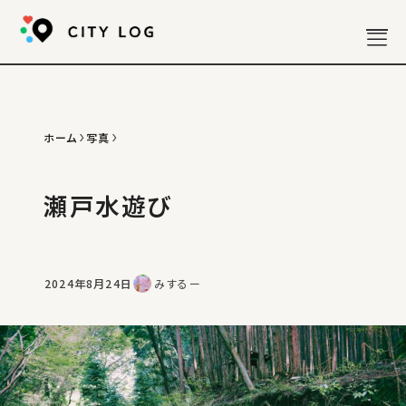
ホーム
写真
お知らせ
分析記事
瀬戸水遊び
散策記事
政策記事
雑記
写真
2024年8月24日
みするー
年表