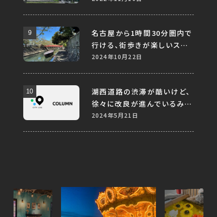
名古屋から1時間30分圏内で
行ける、街歩きが楽しいスポ
ット10選
2024年10月22日
湖西道路の渋滞が酷いけど、
徐々に改良が進んでいるみた
い
2024年5月21日