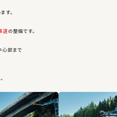
ます。
車道
の整備です。
中心部まで
。