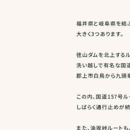
福井県と岐阜県を結
大きく3つあります。
徳山ダムを北上するル
洗い越しで有名な国道
郡上市白鳥から九頭
この内、国道157号ル
しばらく通行止めが続
また、油坂峠ルートも