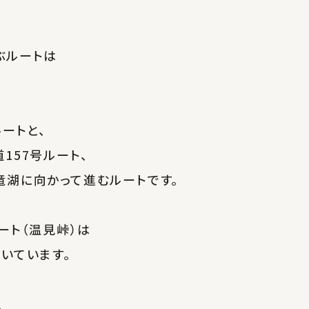
ぶルートは
ートと、
157号ルート、
竜湖に向かって進むルートです。
ート（温見峠）は
いています。
、