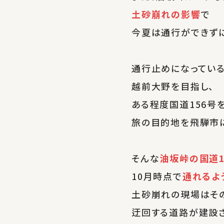
土砂崩れの影響
で
今夏は通行ができずに
通行止めになってい
越前大野を目指し、
ある程度国道156号
旅の目的地を飛騨市に
そんな
油坂峠の国道1
10月時点で
通れるよ
土砂崩れの現場はそ
迂回する道路が建設さ