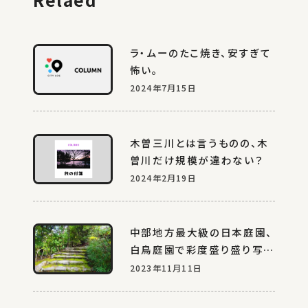
ラ・ムーのたこ焼き、安すぎて
怖い。
2024年7月15日
木曽三川とは言うものの、木
曽川だけ規模が違わない？
2024年2月19日
中部地方最大級の日本庭園、
白鳥庭園で彩度盛り盛り写真
を撮る休日
2023年11月11日