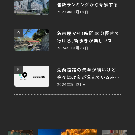
者数ランキングから考察する
2022年11月10日
名古屋から1時間30分圏内で
行ける、街歩きが楽しいスポ
ット10選
2024年10月22日
湖西道路の渋滞が酷いけど、
徐々に改良が進んでいるみた
い
2024年5月21日