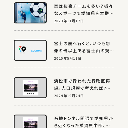
実は強豪チームも多い？様々
なスポーツで愛知県を本拠地
とするチームを調べてみる
2023年11月17日
富士の麓へ行くと、いつも想
像の倍以上ある富士山の規
模
2025年5月11日
浜松市で行われた行政区再
編。人口規模で考えれば7区
は多すぎだったと納得だが…
2024年10月24日
石樽トンネル開通で愛知県か
ら近くなった滋賀県中部、特