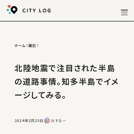
ホーム
雑記
お知らせ
分析記事
北陸地震で注目された半島
散策記事
政策記事
の道路事情。知多半島でイメ
雑記
ージしてみる。
写真
年表
2024年2月25日
みするー