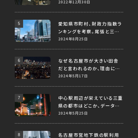
様々なデータから考察する。
2022年12月30日
愛知県市町村、財政力指数ラ
ンキングを考察。尾張と三河、
地方で比較すると差はあるの
2024年8月25日
か。
なぜ名古屋市が大きい田舎
だと言われるのか、理由につ
いて考察してみる
2024年5月17日
中心駅周辺が栄えている三重
県の都市はどこか、データか
ら分析してみる
2024年5月25日
名古屋市営地下鉄の駅利用