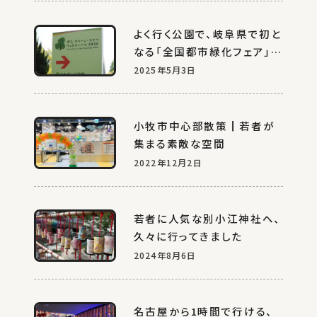
よく行く公園で、岐阜県で初と
なる「全国都市緑化フェア」が
実施されていた。
2025年5月3日
小牧市中心部散策┃若者が
集まる素敵な空間
2022年12月2日
若者に人気な別小江神社へ、
久々に行ってきました
2024年8月6日
名古屋から1時間で行ける、