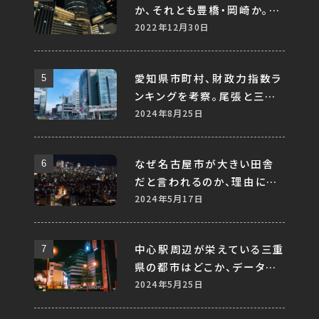
か、それとも豊橋・岡崎か。
様々なデータから考察する。
2022年12月30日
愛知県市町村、財政力指数ラ
ンキングを考察。尾張と三河、
地方で比較すると差はあるの
2024年8月25日
か。
なぜ名古屋市が大きい田舎
だと言われるのか、理由につ
いて考察してみる
2024年5月17日
中心駅周辺が栄えている三重
県の都市はどこか、データか
ら分析してみる
2024年5月25日