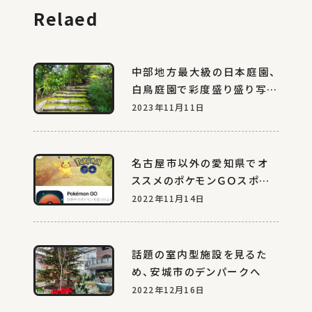
Relaed
中部地方最大級の日本庭園、
白鳥庭園で彩度盛り盛り写真
を撮る休日
2023年11月11日
名古屋市以外の愛知県でオ
ススメのポケモンＧＯスポット
５選
2022年11月14日
話題の室内型施設を見るた
め、安城市のデンパークへ
2022年12月16日