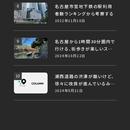
名古屋市営地下鉄の駅利用
者数ランキングから考察する
2022年11月10日
名古屋から1時間30分圏内で
行ける、街歩きが楽しいスポ
ット10選
2024年10月22日
湖西道路の渋滞が酷いけど、
徐々に改良が進んでいるみた
い
2024年5月21日