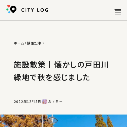
ホーム
散策記事
お知らせ
分析記事
施設散策┃懐かしの戸田川
散策記事
政策記事
緑地で秋を感じました
雑記
写真
年表
2022年12月8日
みするー