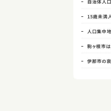
自治体人
15歳未満
人口集中
駒ヶ根市は
伊那市の