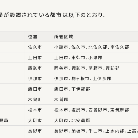
局が設置されている都市は以下のとおり。
位置
所管区域
佐久市
小諸市、佐久市、北佐久郡、南佐久郡
上田市
上田市、東御市、小県郡
諏訪市
岡谷市、諏訪市、茅野市、諏訪郡
局
伊那市
伊那市、駒ヶ根市、上伊那郡
局
飯田市
飯田市、下伊那郡
木曽町
木曽郡
松本市
松本市、塩尻市、安曇野市、東筑摩郡
興局
大町市
大町市、北安曇郡
長野市
長野市、須坂市、千曲市、上水内郡、上高