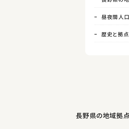
昼夜間人
歴史と拠
長野県の地域拠