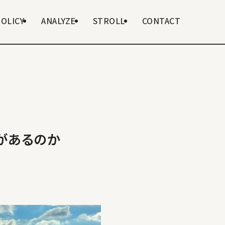
POLICY
ANALYZE
STROLL
CONTACT
があるのか