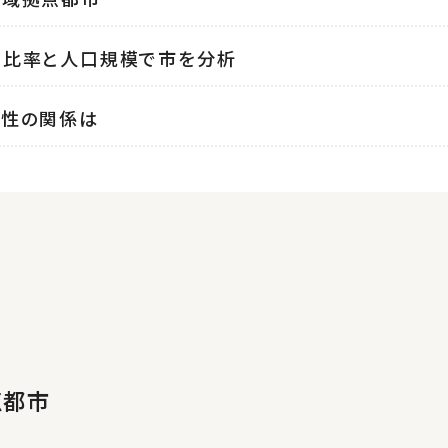
口比率と人口規模で市を分析
点性の関係は
点都市