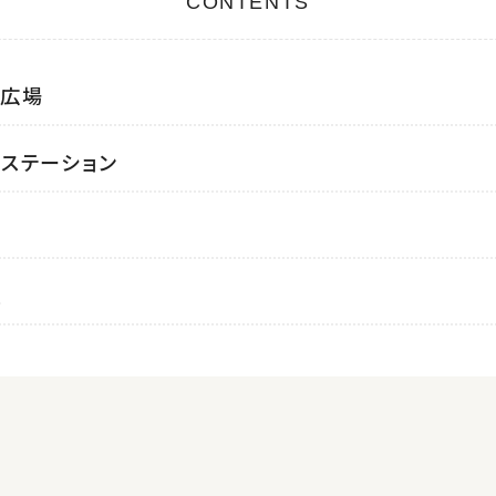
CONTENTS
な広場
ステーション
船
駅