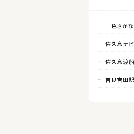
一色さか
佐久島ナビ
佐久島渡
吉良吉田